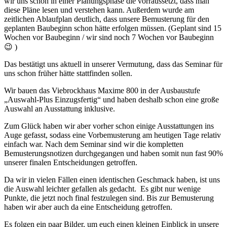
wir uns schon in einer Planungsphase die vorraussetzt, dass man
diese Pläne lesen und verstehen kann. Außerdem wurde am
zeitlichen Ablaufplan deutlich, dass unsere Bemusterung für den
geplanten Baubeginn schon hätte erfolgen müssen. (Geplant sind 15
Wochen vor Baubeginn / wir sind noch 7 Wochen vor Baubeginn
😉 )
Das bestätigt uns aktuell in unserer Vermutung, dass das Seminar für
uns schon früher hätte stattfinden sollen.
Wir bauen das Viebrockhaus Maxime 800 in der Ausbaustufe
„Auswahl-Plus Einzugsfertig“ und haben deshalb schon eine große
Auswahl an Ausstattung inklusive.
Zum Glück haben wir aber vorher schon einige Ausstattungen ins
Auge gefasst, sodass eine Vorbemusterung am heutigen Tage relativ
einfach war. Nach dem Seminar sind wir die kompletten
Bemusterungsnotizen durchgegangen und haben somit nun fast 90%
unserer finalen Entscheidungen getroffen.
Da wir in vielen Fällen einen identischen Geschmack haben, ist uns
die Auswahl leichter gefallen als gedacht. Es gibt nur wenige
Punkte, die jetzt noch final festzulegen sind. Bis zur Bemusterung
haben wir aber auch da eine Entscheidung getroffen.
Es folgen ein paar Bilder, um euch einen kleinen Einblick in unsere