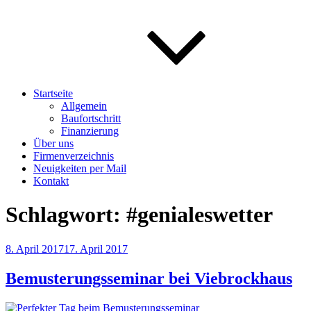
Startseite
Allgemein
Baufortschritt
Finanzierung
Über uns
Firmenverzeichnis
Neuigkeiten per Mail
Kontakt
Schlagwort:
#genialeswetter
Veröffentlicht
8. April 2017
17. April 2017
am
Bemusterungsseminar bei Viebrockhaus