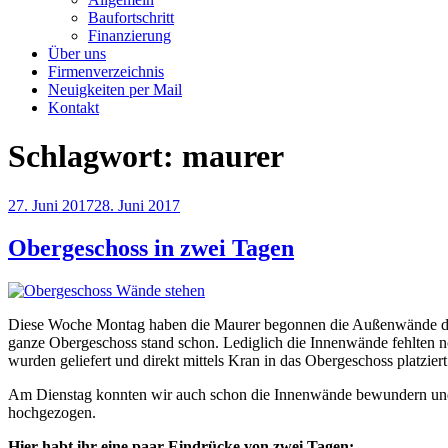
Baufortschritt
Finanzierung
Über uns
Firmenverzeichnis
Neuigkeiten per Mail
Kontakt
Schlagwort:
maurer
Veröffentlicht
27. Juni 2017
28. Juni 2017
am
Obergeschoss in zwei Tagen
Diese Woche Montag haben die Maurer begonnen die Außenwände de
ganze Obergeschoss stand schon. Lediglich die Innenwände fehlten n
wurden geliefert und direkt mittels Kran in das Obergeschoss platziert
Am Dienstag konnten wir auch schon die Innenwände bewundern und 
hochgezogen.
Hier habt ihr eine paar Eindrücke von zwei Tagen: