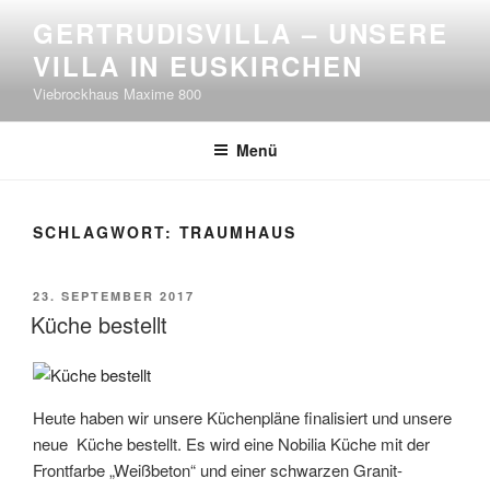
Zum
GERTRUDISVILLA – UNSERE
Inhalt
VILLA IN EUSKIRCHEN
springen
Viebrockhaus Maxime 800
Menü
SCHLAGWORT:
TRAUMHAUS
VERÖFFENTLICHT
23. SEPTEMBER 2017
AM
Küche bestellt
Heute haben wir unsere Küchenpläne finalisiert und unsere
neue Küche bestellt. Es wird eine Nobilia Küche mit der
Frontfarbe „Weißbeton“ und einer schwarzen Granit-