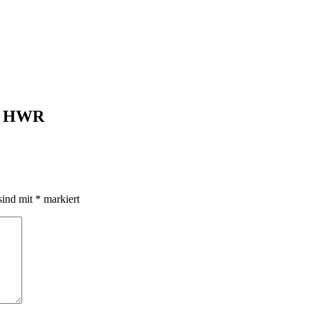
nd HWR
sind mit
*
markiert